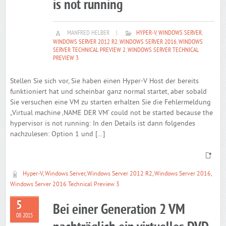
is not running
MANFRED HELBER
|
HYPER-V
,
WINDOWS SERVER
,
WINDOWS SERVER 2012 R2
,
WINDOWS SERVER 2016
,
WINDOWS
SERVER TECHNICAL PREVIEW 2
,
WINDOWS SERVER TECHNICAL
PREVIEW 3
Stellen Sie sich vor, Sie haben einen Hyper-V Host der bereits
funktioniert hat und scheinbar ganz normal startet, aber sobald
Sie versuchen eine VM zu starten erhalten Sie die Fehlermeldung
„Virtual machine ‚NAME DER VM‘ could not be started because the
hypervisor is not running: In den Details ist dann folgendes
nachzulesen: Option 1 und […]
Hyper-V
,
Windows Server
,
Windows Server 2012 R2
,
Windows Server 2016
,
Windows Server 2016 Technical Preview 3
5
Bei einer Generation 2 VM
08 2015