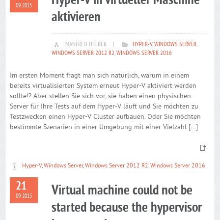
Hyper-V in virtueller Maschine
09 2015
aktivieren
MANFRED HELBER
|
HYPER-V
,
WINDOWS SERVER
,
WINDOWS SERVER 2012 R2
,
WINDOWS SERVER 2016
Im ersten Moment fragt man sich natürlich, warum in einem
bereits virtualisierten System erneut Hyper-V aktiviert werden
sollte!? Aber stellen Sie sich vor, sie haben einen physischen
Server für Ihre Tests auf dem Hyper-V läuft und Sie möchten zu
Testzwecken einen Hyper-V Cluster aufbauen. Oder Sie möchten
bestimmte Szenarien in einer Umgebung mit einer Vielzahl […]
Hyper-V
,
Windows Server
,
Windows Server 2012 R2
,
Windows Server 2016
21
Virtual machine could not be
09 2015
started because the hypervisor