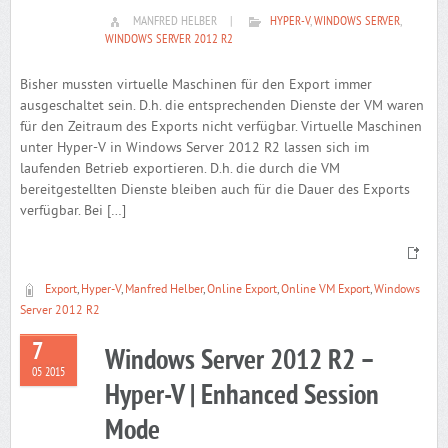
MANFRED HELBER
|
HYPER-V
,
WINDOWS SERVER
,
WINDOWS SERVER 2012 R2
Bisher mussten virtuelle Maschinen für den Export immer
ausgeschaltet sein. D.h. die entsprechenden Dienste der VM waren
für den Zeitraum des Exports nicht verfügbar. Virtuelle Maschinen
unter Hyper-V in Windows Server 2012 R2 lassen sich im
laufenden Betrieb exportieren. D.h. die durch die VM
bereitgestellten Dienste bleiben auch für die Dauer des Exports
verfügbar. Bei […]
Export
,
Hyper-V
,
Manfred Helber
,
Online Export
,
Online VM Export
,
Windows
Server 2012 R2
7
Windows Server 2012 R2 –
05 2015
Hyper-V | Enhanced Session
Mode