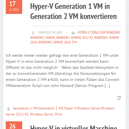
17
Hyper-V Generation 1 VM in
12 2015
Generation 2 VM konvertieren
MANFRED HELBER
|
HYPER-V
,
TOOLS FÜR WINDOWS
,
WINDOWS SERVER
,
WINDOWS SERVER 2012 R2
,
WINDOWS SERVER
2016
,
WINDOWS SERVER 2016 TP4
Ich werde immer wieder gefragt wie eine Generation 1 VM unter
Hyper-V in eine Generation 2 VM konvertiert werden kann.
Offiziell ist das nicht möglich: Wenn das Gastbetriebssystem in
der zu konvertierenden VM allerdings die Voraussetzungen für
einen Generation 2 VM erfüllt: kann in vielen Fällen das Convert-
VMGeneration Script von John Howard (Senior Program […]
Generation 1 VM
,
Generation 2 VM
,
Hyper-V
,
Windows Server
,
Windows
Server 2012 R2
,
Windows Server 2016
26