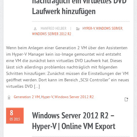
nachträglich ein virtuelles DVD
Laufwerk hinzufügen
MANFRED HELBER
|
HYPER-V
,
WINDOWS SERVER
,
WINDOWS SERVER 2012 R2
Wenn beim Anlegen einer Generation 2 VM über den Assistenten
im Hyper-V Manager kein iso-Image gemountet wird entsteht
eine VM die zunächst kein virtuelles DVD Laufwerk hat. Dieses
lässt sich allerdings problemlos nachträglich mit folgenden
Schritten hinzufügen: Zunächst müssen die Einstellungen der VM
geöffnet werden. Dort kann im Bereich „SCSI Controller“ ein neues
virtuelles DVD […]
Generation 2 VM
,
Hyper-V
,
Windows Server 2012 R2
8
Windows Server 2012 R2 –
05 2015
Hyper-V | Online VM Export