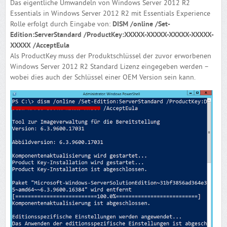
Das eigentliche Umwandeln von Windows Server 2012 R2
Essentials in Windows Server 2012 R2 mit Essentials Experience
Rolle erfolgt durch Eingabe von:
DISM /online /Set-
Edition:ServerStandard /ProductKey:XXXXX-XXXXX-XXXXX-XXXXX-
XXXXX /AcceptEula
Als ProductKey muss der Produktschlüssel der zuvor erworbenen
Windows Server 2012 R2 Standard Lizenz eingegeben werden –
wobei dies auch der Schlüssel einer OEM Version sein kann.